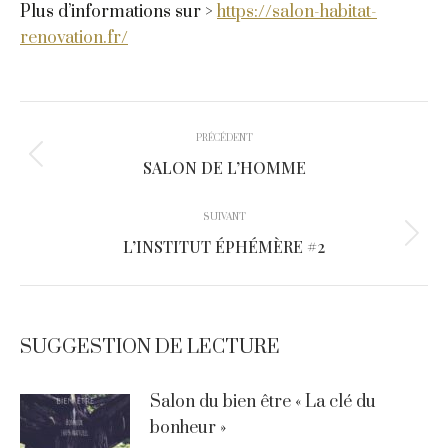
Plus d’informations sur >
https://salon-habitat-
renovation.fr/
Navigation
PRÉCÉDENT
article
Article
SALON DE L’HOMME
précédent
:
SUIVANT
Article
L’INSTITUT ÉPHÉMÈRE #2
suivant
:
SUGGESTION DE LECTURE
Salon du bien être « La clé du
bonheur »