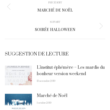
PRÉCÉDENT
article
Article
MARCHÉ DE NOËL
précédent
:
SUIVANT
Article
SOIRÉE HALLOWEEN
suivant
:
SUGGESTION DE LECTURE
L’institut éphémère – Les mardis du
bonheur version weekend
13 novembre 2019
Marché de Noël
1 octobre 2019